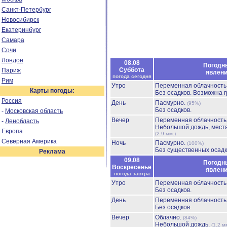
Санкт-Петербург
Новосибирск
Екатеринбург
Самара
Сочи
Лондон
08.08
Погодн
Суббота
Париж
явлен
погода сегодня
Рим
Утро
Переменная облачност
Карты погоды:
Без осадков.
Возможна г
Россия
День
Пасмурно.
(95%)
Без осадков.
-
Московская область
Вечер
Переменная облачност
-
Ленобласть
Небольшой дождь, мест
Европа
(2.9 мм.)
Северная Америка
Ночь
Пасмурно.
(100%)
Без существенных осадк
Реклама
09.08
Погодн
Воскресенье
явлен
погода завтра
Утро
Переменная облачност
Без осадков.
День
Переменная облачност
Без осадков.
Вечер
Облачно.
(84%)
Небольшой дождь.
(1.2 м