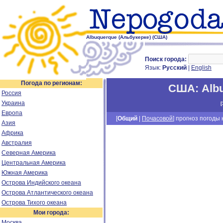
Albuquerque (Альбукерке) (США)
Поиск города:
Язык:
Русский
|
English
Погода по регионам:
США
:
Alb
Россия
Украина
[
Европа
[
Общий
|
Почасовой
] прогноз погоды н
Азия
Африка
Австралия
Северная Америка
Центральная Америка
Южная Америка
Острова Индийского океана
Острова Атлантического океана
Острова Тихого океана
Мои города:
Москва