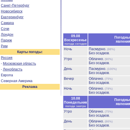
Санкт-Петербург
Новосибирск
Екатеринбург
Самара
Сочи
Лондон
09.08
Погодны
Воскресенье
Париж
явлени
погода сегодня
Рим
Ночь
Пасмурно.
(98%)
Карты погоды:
Без осадков.
Россия
Утро
Облачно.
(90%)
Без осадков.
-
Московская область
День
Пасмурно.
-
Ленобласть
(100%)
Без осадков.
Европа
Вечер
Облачно.
(75%)
Северная Америка
Без осадков.
Реклама
Ночь
Облачно.
(79%)
Без осадков.
10.08
Погодны
Понедельник
явлени
погода завтра
Утро
Облачно.
(75%)
Без осадков.
День
Облачно.
(86%)
Без осадков.