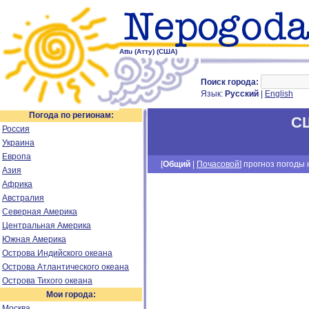
Attu (Атту) (США)
Поиск города:
Язык:
Русский
|
English
Погода по регионам:
С
Россия
Украина
Европа
[
Общий
|
Почасовой
] прогноз погоды н
Азия
Африка
Австралия
Северная Америка
Центральная Америка
Южная Америка
Острова Индийского океана
Острова Атлантического океана
Острова Тихого океана
Мои города:
Москва