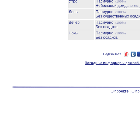
Утро
Пасмурно.
(100%)
Небольшой дождь.
(2 мм.
День
Пасмурно.
(100%)
Без существенных осадк
Вечер
Пасмурно.
(100%)
Без осадков.
Ночь
Пасмурно.
(100%)
Без осадков.
Поделиться
Погодные информеры для веб-м
О проекте
|
О пр