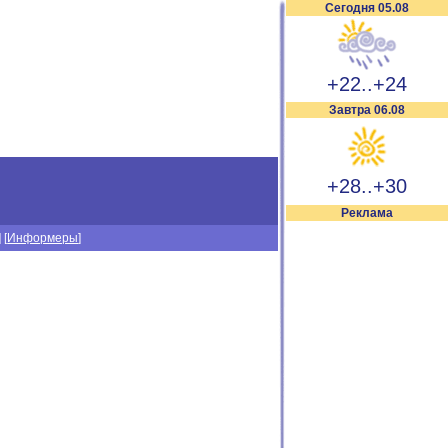
Сегодня 05.08
+22..+24
Завтра 06.08
+28..+30
Реклама
] [
Информеры
]