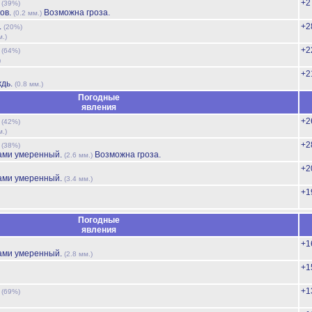
ь
+2
(39%)
ов.
Возможна гроза.
(0.2 мм.)
.
+2
(20%)
м.)
ь
+2
(64%)
)
+2
ждь.
(0.8 мм.)
Погодные
явления
ь
+2
(42%)
м.)
ь
+2
(38%)
ами умеренный.
Возможна гроза.
(2.6 мм.)
+2
ами умеренный.
(3.4 мм.)
+1
Погодные
явления
+1
ами умеренный.
(2.8 мм.)
+1
ь
+1
(69%)