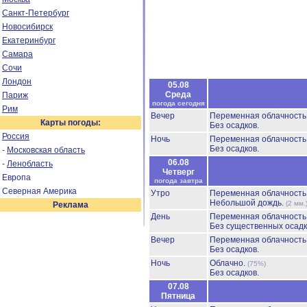
Санкт-Петербург
Новосибирск
Екатеринбург
Самара
Сочи
Лондон
05.08
Среда
Париж
погода сегодня
Рим
Вечер
Переменная облачност
Карты погоды:
Без осадков.
Россия
Ночь
Переменная облачност
Без осадков.
-
Московская область
06.08
-
Ленобласть
Четверг
Европа
погода завтра
Северная Америка
Утро
Переменная облачност
Небольшой дождь.
(2 мм.
Реклама
День
Переменная облачност
Без существенных осадк
Вечер
Переменная облачност
Без осадков.
Ночь
Облачно.
(75%)
Без осадков.
07.08
Пятница