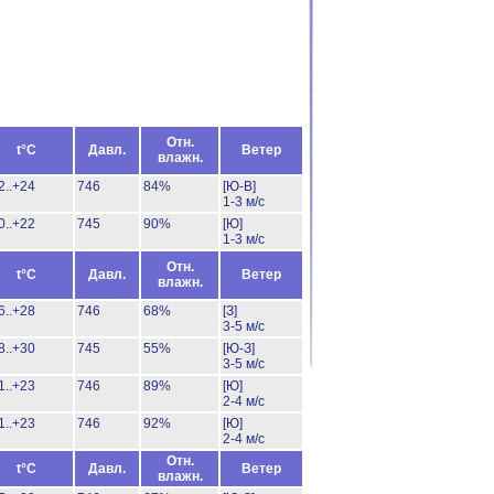
Отн.
t°C
Давл.
Ветер
влажн.
2..+24
746
84%
[Ю-В]
1-3 м/с
0..+22
745
90%
[Ю]
1-3 м/с
Отн.
t°C
Давл.
Ветер
влажн.
6..+28
746
68%
[З]
3-5 м/с
8..+30
745
55%
[Ю-З]
3-5 м/с
1..+23
746
89%
[Ю]
2-4 м/с
1..+23
746
92%
[Ю]
2-4 м/с
Отн.
t°C
Давл.
Ветер
влажн.