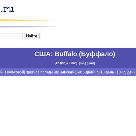
США
:
Buffalo (Буффало)
[
42.89°,-78.86°
]
[
rss
], [
xml
]
ий
|
Почасовой
] прогноз погоды на: [
ближайшие 5 дней
|
5-10 день
|
10-15 день