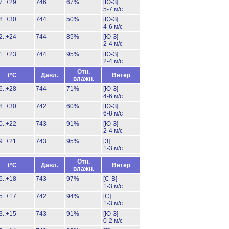
7..+29
746
67%
[Ю-З]
5-7 м/с
8..+30
744
50%
[Ю-З]
4-6 м/с
2..+24
744
85%
[Ю-З]
2-4 м/с
1..+23
744
95%
[Ю-З]
2-4 м/с
Отн.
t°C
Давл.
Ветер
влажн.
6..+28
744
71%
[Ю-З]
4-6 м/с
8..+30
742
60%
[Ю-З]
6-8 м/с
0..+22
743
91%
[Ю-З]
2-4 м/с
9..+21
743
95%
[З]
1-3 м/с
Отн.
t°C
Давл.
Ветер
влажн.
6..+18
743
97%
[С-В]
1-3 м/с
5..+17
742
94%
[С]
1-3 м/с
3..+15
743
91%
[Ю-З]
0-2 м/с