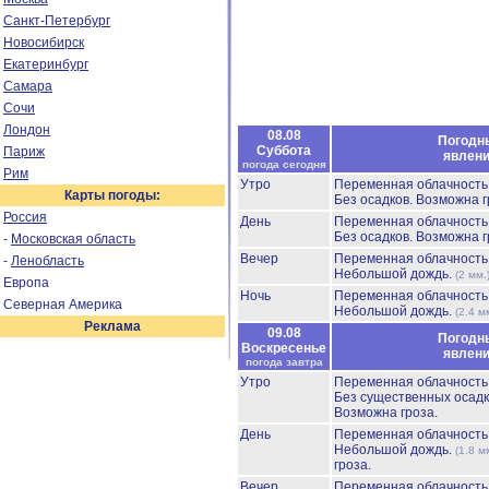
Санкт-Петербург
Новосибирск
Екатеринбург
Самара
Сочи
Лондон
08.08
Погодн
Суббота
Париж
явлен
погода сегодня
Рим
Утро
Переменная облачност
Карты погоды:
Без осадков.
Возможна г
Россия
День
Переменная облачност
Без осадков.
Возможна г
-
Московская область
Вечер
Переменная облачност
-
Ленобласть
Небольшой дождь.
(2 мм.
Европа
Ночь
Переменная облачност
Северная Америка
Небольшой дождь.
(2.4 м
Реклама
09.08
Погодн
Воскресенье
явлен
погода завтра
Утро
Переменная облачност
Без существенных осадк
Возможна гроза.
День
Переменная облачност
Небольшой дождь.
(1.8 м
гроза.
Вечер
Переменная облачност