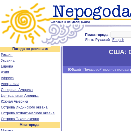
Glendale (Глендале) (США)
Поиск города:
Язык:
Русский
|
English
Погода по регионам:
США
:
Россия
Украина
Европа
[
Общий
|
Почасовой
] прогноз погоды н
Азия
Африка
Австралия
Северная Америка
Центральная Америка
Южная Америка
Острова Индийского океана
Острова Атлантического океана
Острова Тихого океана
Мои города:
Москва