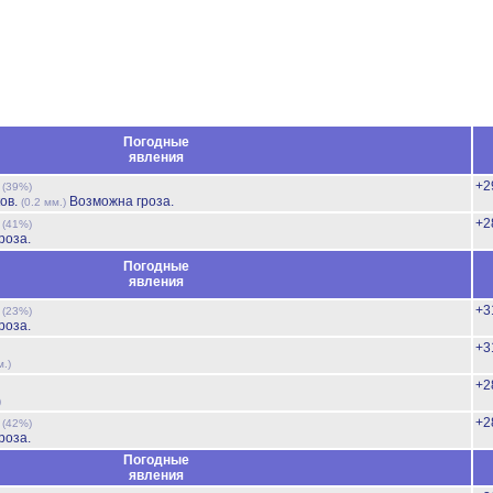
Погодные
явления
ь
+2
(39%)
ов.
Возможна гроза.
(0.2 мм.)
ь
+2
(41%)
роза.
Погодные
явления
ь
+3
(23%)
роза.
+3
м.)
+2
)
ь
+2
(42%)
роза.
Погодные
явления