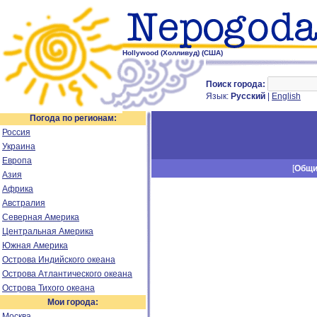
Hollywood (Холливуд) (США)
Поиск города:
Язык:
Русский
|
English
Погода по регионам:
Россия
Украина
Европа
[
Общ
Азия
Африка
Австралия
Северная Америка
Центральная Америка
Южная Америка
Острова Индийского океана
Острова Атлантического океана
Острова Тихого океана
Мои города:
Москва