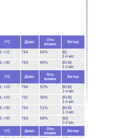
Отн.
t°C
Давл.
Ветер
влажн.
9..+31
764
64%
[В]
2-4 м/с
8..+30
763
66%
[Ю-В]
1-3 м/с
Отн.
t°C
Давл.
Ветер
влажн.
1..+33
764
52%
[Ю-В]
2-4 м/с
1..+33
762
56%
[Ю-В]
2-4 м/с
8..+30
764
51%
[Ю-В]
1-3 м/с
8..+30
763
68%
[Ю]
0-2 м/с
Отн.
t°C
Давл.
Ветер
влажн.