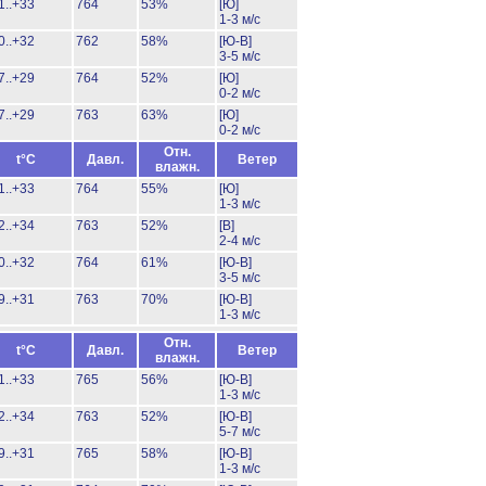
1..+33
764
53%
[Ю]
1-3 м/с
0..+32
762
58%
[Ю-В]
3-5 м/с
7..+29
764
52%
[Ю]
0-2 м/с
7..+29
763
63%
[Ю]
0-2 м/с
Отн.
t°C
Давл.
Ветер
влажн.
1..+33
764
55%
[Ю]
1-3 м/с
2..+34
763
52%
[В]
2-4 м/с
0..+32
764
61%
[Ю-В]
3-5 м/с
9..+31
763
70%
[Ю-В]
1-3 м/с
Отн.
t°C
Давл.
Ветер
влажн.
1..+33
765
56%
[Ю-В]
1-3 м/с
2..+34
763
52%
[Ю-В]
5-7 м/с
9..+31
765
58%
[Ю-В]
1-3 м/с