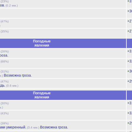
ь
+3
(23%)
ов.
(0.2 мм.)
+3
ь
+2
(47%)
)
ь
+2
(35%)
Погодные
явления
ь
+3
(26%)
роза.
ь
+3
(68%)
ь
+3
(31%)
Возможна гроза.
м.)
ь
+2
(47%)
ждь.
(0.6 мм.)
Погодные
явления
ь
+3
(30%)
м.)
ь
+3
(43%)
ь
+2
(39%)
ами умеренный.
Возможна гроза.
(3.4 мм.)