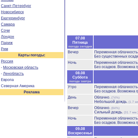
Санкт-Петербург
Новосибирск
Екатеринбург
Самара
Сочи
Лондон
07.08
Пятница
Париж
погода сегодня
Рим
Вечер
Переменная облачност
Карты погоды:
Без существенных осадк
Россия
Ночь
Переменная облачност
Без осадков.
Возможна г
-
Московская область
08.08
-
Ленобласть
Суббота
Европа
погода завтра
Северная Америка
Утро
Переменная облачност
Без осадков.
Возможна г
Реклама
День
Облачно.
(74%)
Небольшой дождь.
(1.7 м
Вечер
Облачно.
(84%)
Сильный дождь.
(31.7 мм.
Ночь
Переменная облачност
Без осадков.
Возможна г
09.08
Воскресенье