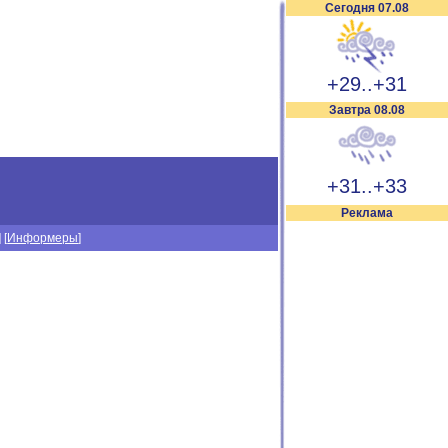
Сегодня 07.08
+29..+31
Завтра 08.08
+31..+33
Реклама
] [
Информеры
]