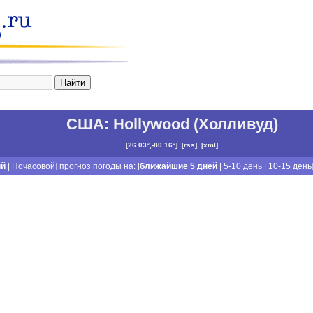
США
:
Hollywood (Холливуд)
[
26.03°,-80.16°
]
[
rss
], [
xml
]
ий
|
Почасовой
] прогноз погоды на: [
ближайшие 5 дней
|
5-10 день
|
10-15 день