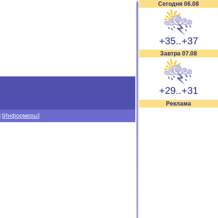
Сегодня 06.08
+35..+37
Завтра 07.08
+29..+31
Реклама
] [
Информеры
]