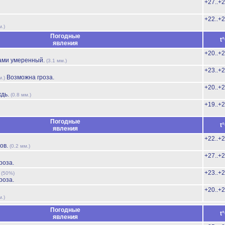
+27..+
+22..+
м.)
Погодные
t
явления
+20..+
ами умеренный.
(3.1 мм.)
+23..+
Возможна гроза.
м.)
+20..+
ждь.
(0.8 мм.)
+19..+
Погодные
t
явления
+22..+
ов.
(0.2 мм.)
+27..+
роза.
ь
+23..+
(50%)
роза.
+20..+
м.)
Погодные
t
явления