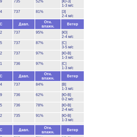
29
735
52%
[Ю-З]
1-3 м/с
24
737
81%
[З]
2-4 м/с
Отн.
°C
Давл.
Ветер
влажн.
22
737
95%
[Ю]
2-4 м/с
25
737
87%
[С]
3-5 м/с
22
737
97%
[Ю-В]
1-3 м/с
21
736
97%
[С]
1-3 м/с
Отн.
°C
Давл.
Ветер
влажн.
24
737
84%
[В]
1-3 м/с
29
736
62%
[Ю-В]
0-2 м/с
25
736
78%
[Ю-В]
2-4 м/с
22
735
91%
[Ю-В]
1-3 м/с
Отн.
°C
Давл.
Ветер
влажн.