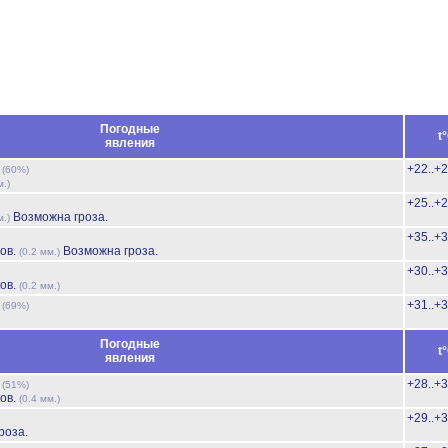
Погодные
t
явления
ь
+22..+
(60%)
м.)
+25..+
Возможна гроза.
м.)
+35..+
ов.
Возможна гроза.
(0.2 мм.)
+30..+
ов.
(0.2 мм.)
ь
+31..+
(69%)
Погодные
t
явления
ь
+28..+
(51%)
ов.
(0.4 мм.)
+29..+
роза.