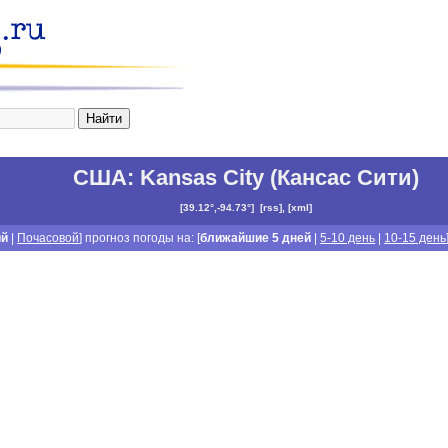
США
:
Kansas City (Кансас Сити)
[
39.12°,-94.73°
]
[
rss
], [
xml
]
ий
|
Почасовой
] прогноз погоды на: [
ближайшие 5 дней
|
5-10 день
|
10-15 день