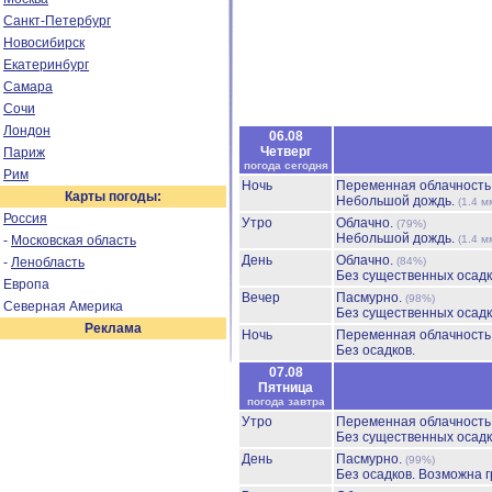
Санкт-Петербург
Новосибирск
Екатеринбург
Самара
Сочи
Лондон
06.08
Четверг
Париж
погода сегодня
Рим
Ночь
Переменная облачност
Карты погоды:
Небольшой дождь.
(1.4 м
Россия
Утро
Облачно.
(79%)
Небольшой дождь.
-
Московская область
(1.4 м
День
Облачно.
-
Ленобласть
(84%)
Без существенных осадк
Европа
Вечер
Пасмурно.
(98%)
Северная Америка
Без существенных осадк
Реклама
Ночь
Переменная облачност
Без осадков.
07.08
Пятница
погода завтра
Утро
Переменная облачност
Без существенных осадк
День
Пасмурно.
(99%)
Без осадков.
Возможна г