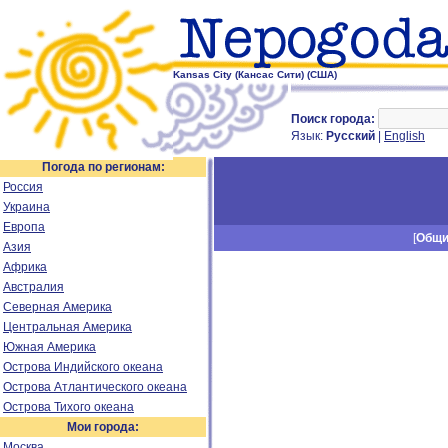
Kansas City (Кансас Сити) (США)
Поиск города:
Язык:
Русский
|
English
Погода по регионам:
Россия
Украина
Европа
[
Общ
Азия
Африка
Австралия
Северная Америка
Центральная Америка
Южная Америка
Острова Индийского океана
Острова Атлантического океана
Острова Тихого океана
Мои города:
Москва