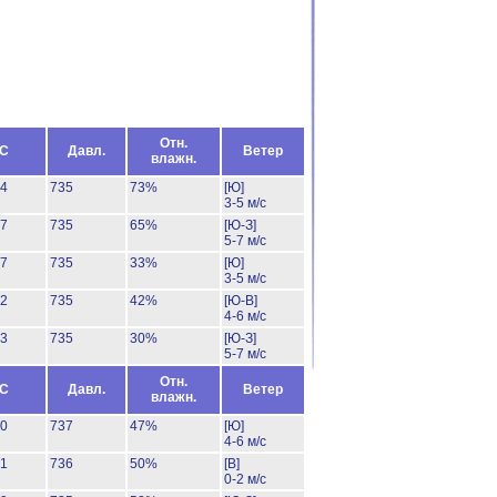
Отн.
°C
Давл.
Ветер
влажн.
24
735
73%
[Ю]
3-5 м/с
27
735
65%
[Ю-З]
5-7 м/с
37
735
33%
[Ю]
3-5 м/с
32
735
42%
[Ю-В]
4-6 м/с
33
735
30%
[Ю-З]
5-7 м/с
Отн.
°C
Давл.
Ветер
влажн.
30
737
47%
[Ю]
4-6 м/с
31
736
50%
[В]
0-2 м/с