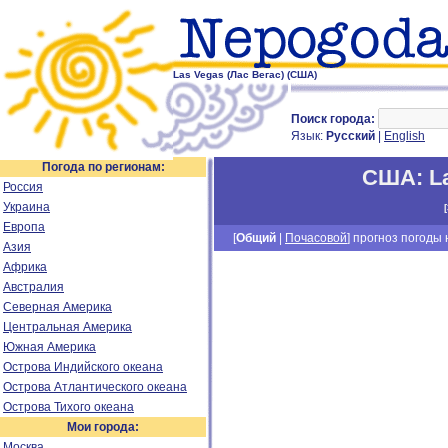
Las Vegas (Лас Вегас) (США)
Поиск города:
Язык:
Русский
|
English
Погода по регионам:
США
:
L
Россия
Украина
[
Европа
[
Общий
|
Почасовой
] прогноз погоды н
Азия
Африка
Австралия
Северная Америка
Центральная Америка
Южная Америка
Острова Индийского океана
Острова Атлантического океана
Острова Тихого океана
Мои города:
Москва