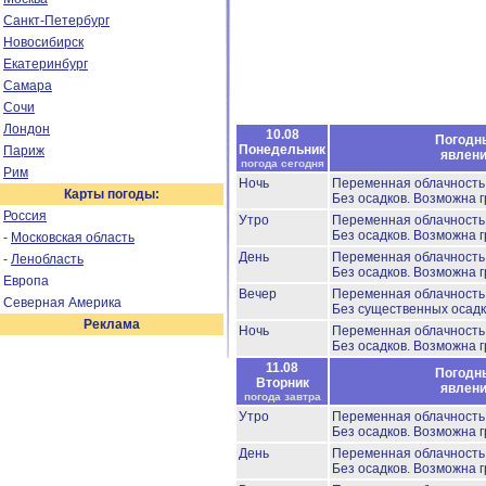
Санкт-Петербург
Новосибирск
Екатеринбург
Самара
Сочи
Лондон
10.08
Погодн
Понедельник
Париж
явлен
погода сегодня
Рим
Ночь
Переменная облачност
Карты погоды:
Без осадков.
Возможна г
Россия
Утро
Переменная облачност
Без осадков.
Возможна г
-
Московская область
День
Переменная облачность
-
Ленобласть
Без осадков.
Возможна г
Европа
Вечер
Переменная облачност
Северная Америка
Без существенных осадк
Реклама
Ночь
Переменная облачност
Без осадков.
Возможна г
11.08
Погодн
Вторник
явлен
погода завтра
Утро
Переменная облачност
Без осадков.
Возможна г
День
Переменная облачност
Без осадков.
Возможна г