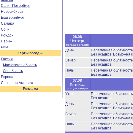
Санкт-Петербург
Новосибирск
Екатеринбург
Самара
Сочи
Лондон
06.08
Четверг
Париж
погода сегодня
Рим
День
Переменная облачност
Карты погоды:
Без осадков.
Возможна г
Россия
Вечер
Переменная облачност
Без осадков.
-
Московская область
Ночь
Переменная облачност
-
Ленобласть
Без осадков.
Европа
07.08
Северная Америка
Пятница
Реклама
погода завтра
Утро
Переменная облачност
Без осадков.
День
Переменная облачност
Без осадков.
Возможна г
Вечер
Переменная облачност
Без осадков.
Возможна г
Ночь
Переменная облачност
Без осадков.