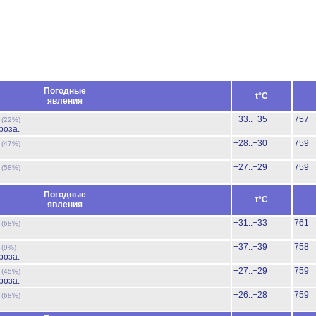
Погодные
t°C
явления
ь
+33..+35
757
(22%)
роза.
ь
+28..+30
759
(47%)
ь
+27..+29
759
(58%)
Погодные
t°C
явления
ь
+31..+33
761
(68%)
ь
+37..+39
758
(9%)
роза.
ь
+27..+29
759
(45%)
роза.
ь
+26..+28
759
(68%)