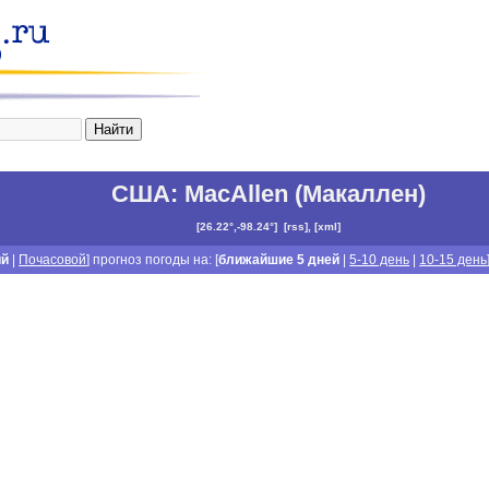
США
:
MacAllen (Макаллен)
[
26.22°,-98.24°
]
[
rss
], [
xml
]
ий
|
Почасовой
] прогноз погоды на: [
ближайшие 5 дней
|
5-10 день
|
10-15 день