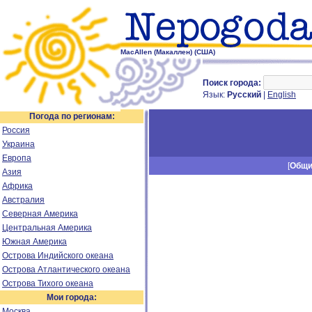
MacAllen (Макаллен) (США)
Поиск города:
Язык:
Русский
|
English
Погода по регионам:
Россия
Украина
Европа
[
Общ
Азия
Африка
Австралия
Северная Америка
Центральная Америка
Южная Америка
Острова Индийского океана
Острова Атлантического океана
Острова Тихого океана
Мои города:
Москва