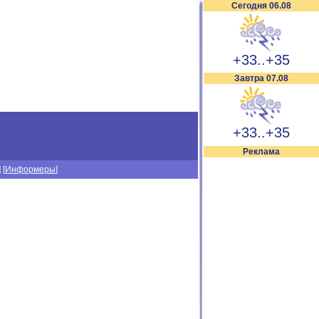
Сегодня 06.08
+33..+35
Завтра 07.08
+33..+35
Реклама
] [
Информеры
]