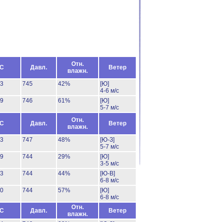
Отн.
°C
Давл.
Ветер
влажн.
33
745
42%
[Ю]
4-6 м/с
29
746
61%
[Ю]
5-7 м/с
Отн.
°C
Давл.
Ветер
влажн.
33
747
48%
[Ю-З]
5-7 м/с
39
744
29%
[Ю]
3-5 м/с
33
744
44%
[Ю-В]
6-8 м/с
30
744
57%
[Ю]
6-8 м/с
Отн.
°C
Давл.
Ветер
влажн.