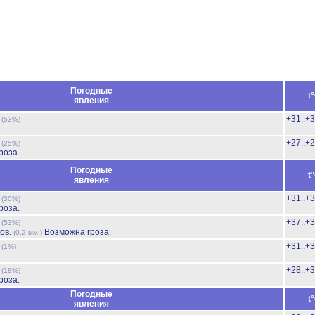
Погодные
t
явления
ь
+31..+
(53%)
ь
+27..+
(25%)
роза.
Погодные
t
явления
ь
+31..+
(30%)
роза.
ь
+37..+
(53%)
ов.
Возможна гроза.
(0.2 мм.)
ь
+31..+
(1%)
ь
+28..+
(18%)
роза.
Погодные
t
явления