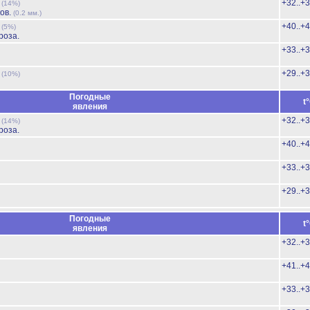
ь
+32..+
(14%)
ов.
(0.2 мм.)
ь
+40..+
(5%)
роза.
+33..+
ь
+29..+
(10%)
Погодные
t
явления
ь
+32..+
(14%)
роза.
+40..+
+33..+
+29..+
Погодные
t
явления
+32..+
+41..+
+33..+