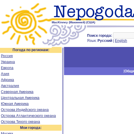
MacKinney (Макинней) (США)
Поиск города:
Язык:
Русский
|
English
Погода по регионам:
Россия
Украина
Европа
[
Общ
Азия
Африка
Австралия
Северная Америка
Центральная Америка
Южная Америка
Острова Индийского океана
Острова Атлантического океана
Острова Тихого океана
Мои города:
Москва