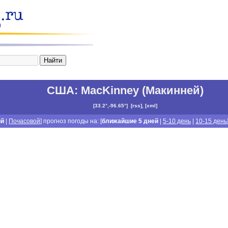
США
:
MacKinney (Макинней)
[
33.2°,-96.65°
]
[
rss
], [
xml
]
ий
|
Почасовой
] прогноз погоды на: [
ближайшие 5 дней
|
5-10 день
|
10-15 день