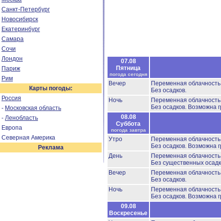
Санкт-Петербург
Новосибирск
Екатеринбург
Самара
Сочи
Лондон
07.08
Пятница
Париж
погода сегодня
Рим
Вечер
Переменная облачност
Карты погоды:
Без осадков.
Россия
Ночь
Переменная облачност
Без осадков.
Возможна г
-
Московская область
08.08
-
Ленобласть
Суббота
Европа
погода завтра
Северная Америка
Утро
Переменная облачност
Без осадков.
Возможна г
Реклама
День
Переменная облачност
Без существенных осадк
Вечер
Переменная облачност
Без осадков.
Ночь
Переменная облачност
Без осадков.
Возможна г
09.08
Воскресенье