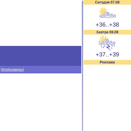
Сегодня 07.08
+36..+38
Завтра 08.08
+37..+39
Реклама
] [
Информеры
]