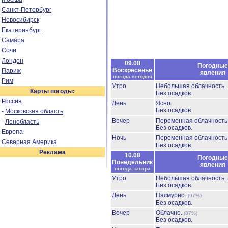
Санкт-Петербург
Новосибирск
Екатеринбург
Самара
Сочи
Лондон
09.08
Погодные
Воскресенье
Париж
явления
погода сегодня
Рим
Утро
Небольшая облачность.
Карты погоды:
Без осадков.
Россия
День
Ясно.
Без осадков.
-
Московская область
Вечер
Переменная облачност
-
Ленобласть
Без осадков.
Европа
Ночь
Переменная облачност
Северная Америка
Без осадков.
Реклама
10.08
Погодные
Понедельник
явления
погода завтра
Утро
Небольшая облачность.
Без осадков.
День
Пасмурно.
(97%)
Без осадков.
Вечер
Облачно.
(87%)
Без осадков.