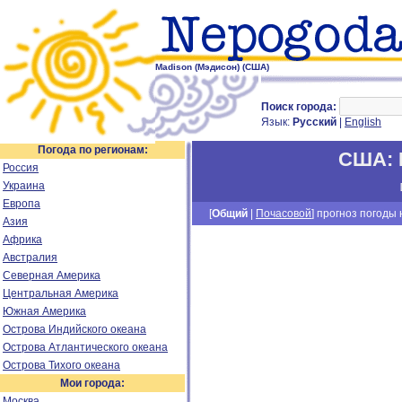
Madison (Мэдисон) (США)
Поиск города:
Язык:
Русский
|
English
Погода по регионам:
США
:
Россия
Украина
Европа
[
Общий
|
Почасовой
] прогноз погоды н
Азия
Африка
Австралия
Северная Америка
Центральная Америка
Южная Америка
Острова Индийского океана
Острова Атлантического океана
Острова Тихого океана
Мои города:
Москва