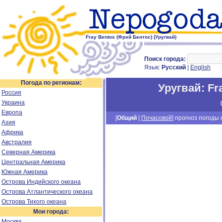
Fray Bentos (Фрэй Бентос) (Уругвай)
Поиск города:
Язык:
Русский
|
English
Погода по регионам:
Уругвай
:
Fr
Россия
Украина
[
Европа
[
Общий
|
Почасовой
] прогноз погоды н
Азия
Африка
Австралия
Северная Америка
Центральная Америка
Южная Америка
Острова Индийского океана
Острова Атлантического океана
Острова Тихого океана
Мои города:
Москва