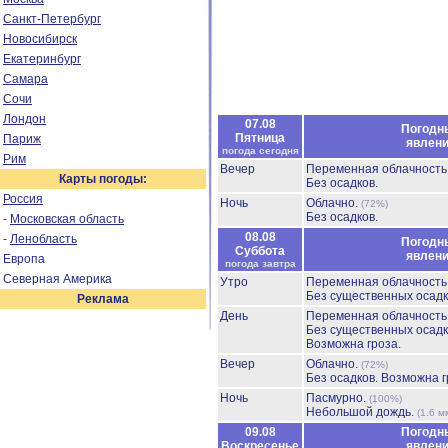
Санкт-Петербург
Новосибирск
Екатеринбург
Самара
Сочи
Лондон
07.08
Погодн
Пятница
Париж
явлен
погода сегодня
Рим
Вечер
Переменная облачност
Карты погоды:
Без осадков.
Россия
Ночь
Облачно.
(72%)
Без осадков.
-
Московская область
08.08
-
Ленобласть
Погодн
Суббота
явлен
Европа
погода завтра
Северная Америка
Утро
Переменная облачност
Без существенных осадк
Реклама
День
Переменная облачност
Без существенных осадк
Возможна гроза.
Вечер
Облачно.
(72%)
Без осадков.
Возможна г
Ночь
Пасмурно.
(100%)
Небольшой дождь.
(1.6 м
09.08
Погодн
Воскресенье
явлен