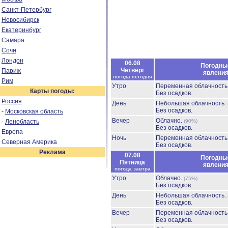
Санкт-Петербург
Новосибирск
Екатеринбург
Самара
Сочи
Лондон
06.08
Погодны
Четверг
Париж
явлени
погода сегодня
Рим
Утро
Переменная облачност
Карты погоды:
Без осадков.
Россия
День
Небольшая облачность.
Без осадков.
-
Московская область
Вечер
Облачно.
-
Ленобласть
(90%)
Без осадков.
Европа
Ночь
Переменная облачност
Северная Америка
Без осадков.
Реклама
07.08
Погодны
Пятница
явлени
погода завтра
Утро
Облачно.
(75%)
Без осадков.
День
Небольшая облачность.
Без осадков.
Вечер
Переменная облачност
Без осадков.