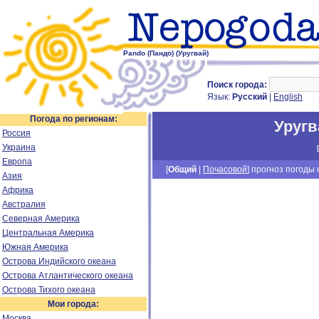
Pando (Пандо) (Уругвай)
Поиск города:
Язык:
Русский
|
English
Погода по регионам:
Уругв
Россия
Украина
[
Европа
[
Общий
|
Почасовой
] прогноз погоды н
Азия
Африка
Австралия
Северная Америка
Центральная Америка
Южная Америка
Острова Индийского океана
Острова Атлантического океана
Острова Тихого океана
Мои города:
Москва