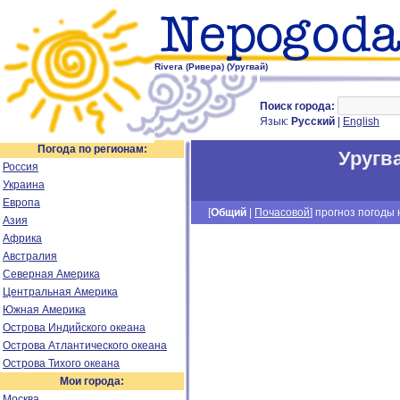
Rivera (Ривера) (Уругвай)
Поиск города:
Язык:
Русский
|
English
Погода по регионам:
Уругв
Россия
Украина
Европа
[
Общий
|
Почасовой
] прогноз погоды н
Азия
Африка
Австралия
Северная Америка
Центральная Америка
Южная Америка
Острова Индийского океана
Острова Атлантического океана
Острова Тихого океана
Мои города:
Москва