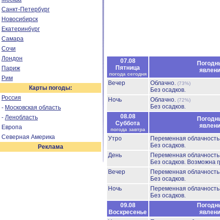
Санкт-Петербург
Новосибирск
Екатеринбург
Самара
Сочи
Лондон
07.08
Погодн
Пятница
Париж
явлен
погода сегодня
Рим
Вечер
Облачно.
(73%)
Карты погоды:
Без осадков.
Россия
Ночь
Облачно.
(72%)
Без осадков.
-
Московская область
08.08
-
Ленобласть
Погодн
Суббота
явлен
Европа
погода завтра
Северная Америка
Утро
Переменная облачност
Без осадков.
Реклама
День
Переменная облачност
Без осадков.
Возможна г
Вечер
Переменная облачност
Без осадков.
Ночь
Переменная облачност
Без осадков.
09.08
Погодн
Воскресенье
явлен