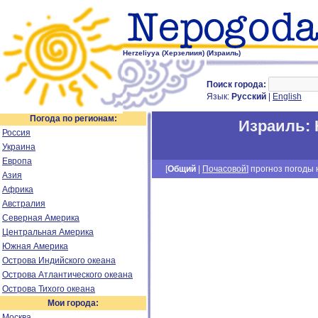
Herzeliyya (Херзелиия) (Израиль)
Поиск города:
Язык:
Русский
|
English
Погода по регионам:
Израиль
:
Россия
Украина
Европа
[
Общий
|
Почасовой
] прогноз погоды н
Азия
Африка
Австралия
Северная Америка
Центральная Америка
Южная Америка
Острова Индийского океана
Острова Атлантического океана
Острова Тихого океана
Мои города:
Москва