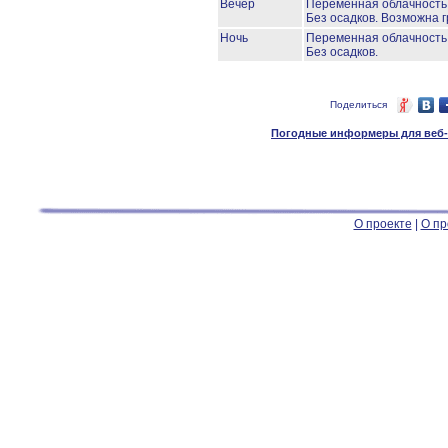
Вечер
Переменная облачност
Без осадков.
Возможна г
Ночь
Переменная облачност
Без осадков.
Поделиться
Погодные информеры для веб-м
О проекте
|
О пр