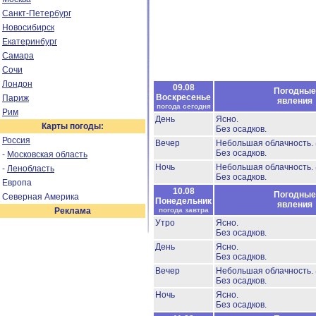
Санкт-Петербург
Новосибирск
Екатеринбург
Самара
Сочи
Лондон
09.08
Погодные
Воскресенье
Париж
явления
погода сегодня
Рим
День
Ясно.
Карты погоды:
Без осадков.
Россия
Вечер
Небольшая облачность.
Без осадков.
-
Московская область
Ночь
Небольшая облачность.
-
Ленобласть
Без осадков.
Европа
10.08
Погодные
Северная Америка
Понедельник
явления
Реклама
погода завтра
Утро
Ясно.
Без осадков.
День
Ясно.
Без осадков.
Вечер
Небольшая облачность.
Без осадков.
Ночь
Ясно.
Без осадков.